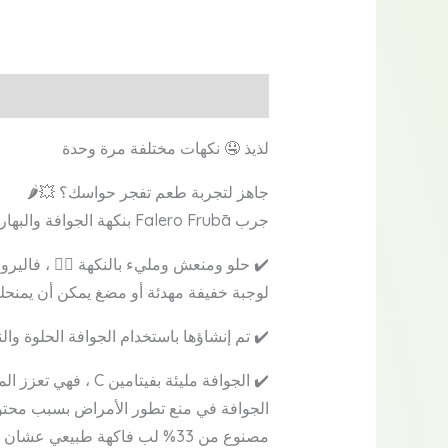
الوصف
مراجعات (0)
لذيذ 🤤 نكهات مختلفة مرة وحدة
جاهز لتجربة طعم تفجر حواسك؟ 💥🌶️
جرب Falero Frubā بنكهة الجوافة والبهارات! مزيج أسطوري يجمع بين حلاوة الجوافة الطبيعية ولمسة سبايسي خفيفة تعطيك طعم ما يتنسى.
✔️ حلو ومنعش ومليء بالنكهة ❤️‍🔥 ، فاليرو
لوجبة خفيفة مهدئة أو مضغ يمكن أن يمنح
✔️ تم إنشاؤها باستخدام الجوافة الحلوة وا
✔️ الجوافة مليئة 
الجوافة في منع تطور الأمراض بسبب محتوا
مصنوع من 33% لب فاكهة طبيعي عشان تستمتع بالطعم الحقيقي