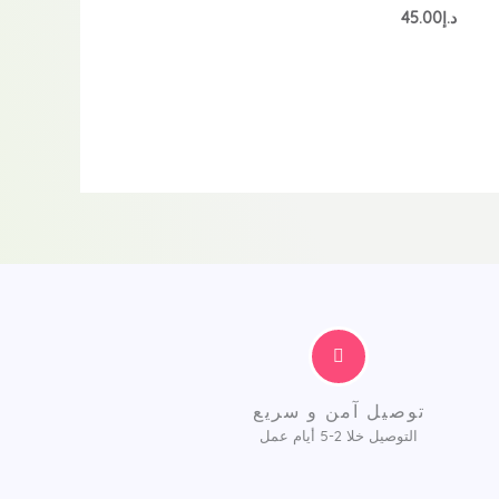
تم
د.إ
45.00
التقييم
0
من
5
توصيل آمن و سريع
التوصيل خلا 2-5 أيام عمل