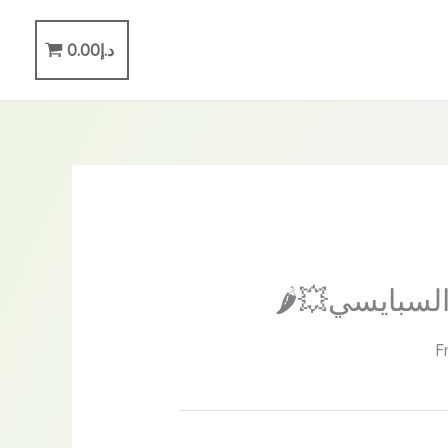
د.إ
0.00
السبايسي💥🌶️