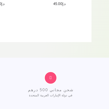
تم
تم
د.إ
45.00
د.إ
0
التقييم
التق
0
0
من
من
5
5
شحن مجاني 500 درهم
في دولة الإمارات العربية المتحدة