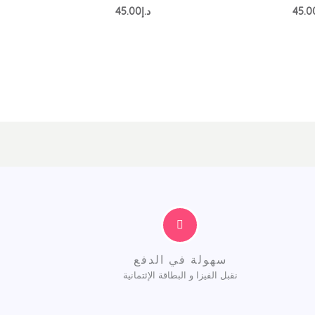
تم
45.0
د.إ
45.00
ييم
التقييم
0
من
5
سهولة في الدفع
نقبل الفيزا و البطاقة الإئتمانية