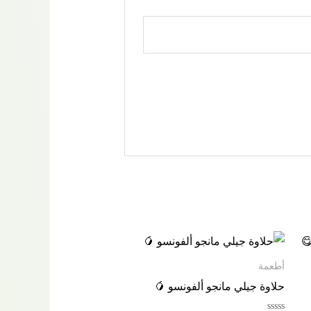
أطعمة
حلاوة جيلي مانجو ألفونسو 🥭