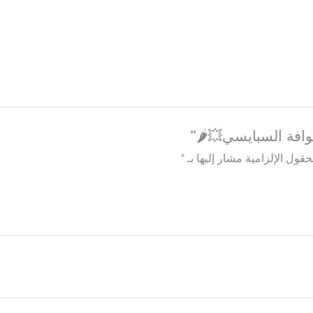
افة السبايسي💥🌶️”
حقول الإلزامية مشار إليها بـ
*