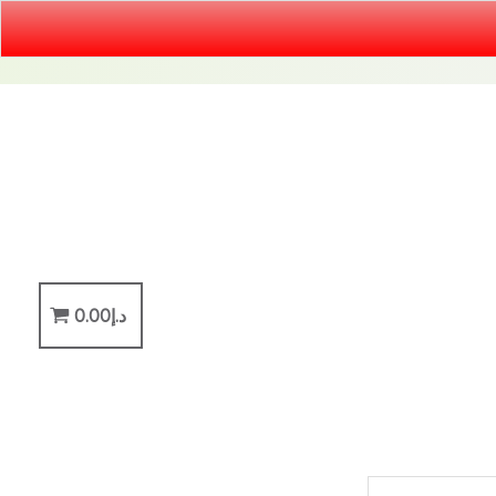
د.إ
0.00