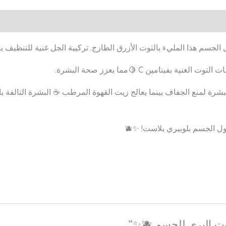
جسم هذا المليء بالتوت الأزرق الطازج. تركيبة الجل غنية للتنظيف ب
يتامين C 🍋مما يعزز صحة البشرة.
فيه يغذي البشرة لمنع الجفاف بينما يعالج زيت القهوة المرطب ☕ البشرة التا
الجسم بلوبيري بلاست! ✨🫐
البري للجسم 🫐✨”