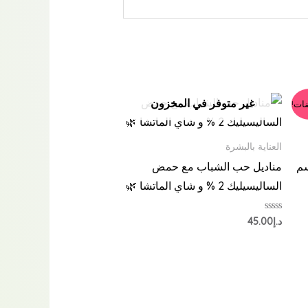
غير متوفر في المخزون
ات!
العناية بالبشرة
سم
مناديل حب الشباب مع حمض
الساليسيليك 2 % و شاي الماتشا 🌿
تم
د.إ
45.00
التقييم
0
من
5