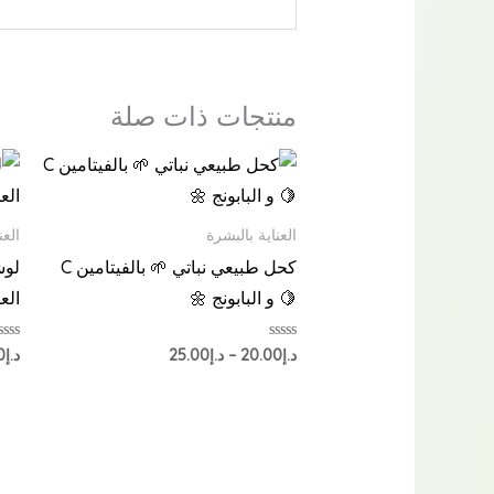
منتجات ذات صلة
نطاق
السعر:
من
العناية بالبشرة
العن
خلال
كحل طبيعي نباتي 🌱 بالفيتامين C
لوش
🍋 و البابونج 🌼
العل
تم
تم
د.إ
20.00
–
د.إ
25.00
د.إ
0
التقييم
التق
0
0
من
من
5
5