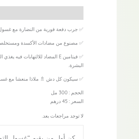
الوصف
مراجعات (0)
✅ جرب دفعة فورية من النضارة مع غسول ال
✅ مصنوع من مضادات الأكسدة ومستخلصات التوت الغنية بف
✅ فيتامين E المضاد للالتهابات 
البشرة.
✅ سيكون كل دش 🚿 ملاذا منعشا مع غسول 
الحجم : 300 مل
السعر : 45 درهم
لا توجد مراجعات بعد.
كن أول من يقيم “غسول التوت 