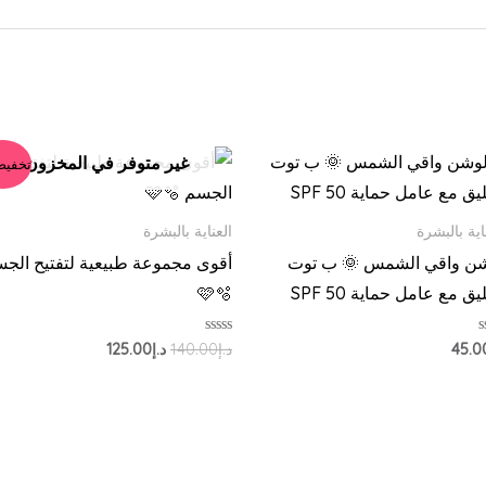
السعر
السعر
غير متوفر في المخزون
تخفيض
الأصلي
الحالي
هو:
هو:
د.إ140.00.
د.إ125.00.
اية بالبشرة
العناية بالبشرة
ن واقي الشمس 🌞 ب توت
أقوى مجموعة طبيعية لتفتيح الج
يق مع عامل حماية 50 SPF
🩷🫧
تم
45.0
د.إ
140.00
د.إ
125.00
ييم
التقييم
0
من
5