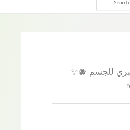
ي للجسم 🫐✨