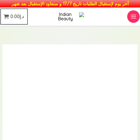
خطي
أخر يوم لإستقبال الطلبات تاريخ 17/7 و سنعاود الإستقبال بعد شهر
لى
MAIN
د.إ
0.00
لمحتوى
MENU
نطاق
كمية
السعر:
عطورات
من
حكيمي
خلال