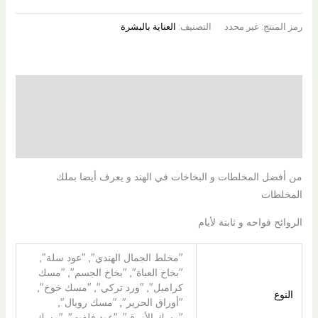
رمز المنتج:
غير محدد
التصنيف:
العناية بالبشرة
الوصف
معلومات إضافية
مراجعات (0)
من أفضل المخلطات و البخاخات في الهند و يعرف أيضا بملك
المخلطات
الروائح فواحه و ثابتة لأيام
"مخلط الجمال الهندي", "عود سلة",
"بخاخ العباة", "بخاخ الجسم", "مسك
كراميل", "ورد تركي", "مسك خوخ",
النوع
"أوراق الحرير", "مسك رويال",
"مسك الأزرق", "عود فلفت", "مسك