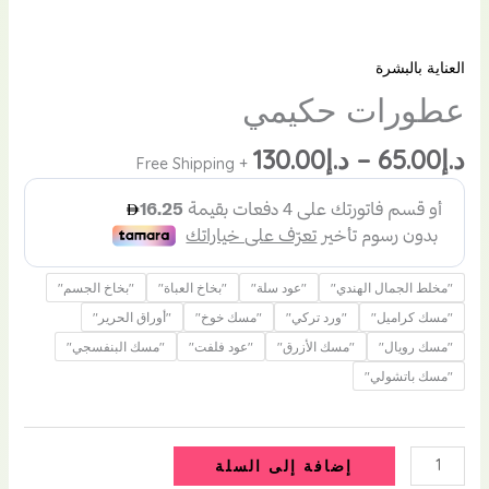
العناية بالبشرة
عطورات حكيمي
د.إ
65.00
–
د.إ
130.00
+ Free Shipping
"مخلط الجمال الهندي"
"عود سلة"
"بخاخ العباة"
"بخاخ الجسم"
"مسك كراميل"
"ورد تركي"
"مسك خوخ"
"أوراق الحرير"
"مسك رويال"
"مسك الأزرق"
"عود فلفت"
"مسك البنفسجي"
"مسك باتشولي"
إضافة إلى السلة