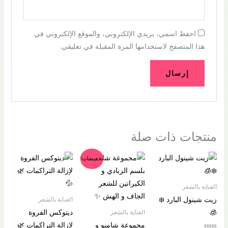
احفظ اسمي، بريدي الإلكتروني، والموقع الإلكتروني في
هذا المتصفح لاستخدامها المرة المقبلة في تعليقي.
منتجات ذات صلة
السعر
السعر
تخفيضات!
الأصلي
الحالي
هو:
هو:
د.إ90.00.
د.إ80.00.
العناية بالشعر
زيت شينول البارد ❄️
العناية بالشعر
🧊
ديتوكس الفروة
العناية بالشعر
مجموعة شامبو و
لإزالة التراكمات 🌿