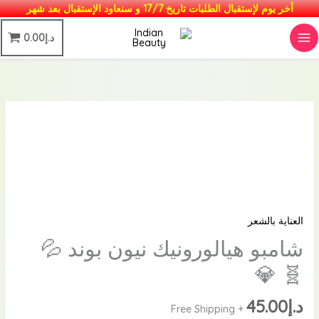
خطي
أخر يوم لإستقبال الطلبات تاريخ 17/7 و سنعاود الإستقبال بعد شهر
لى
MAIN
د.إ
0.00
لمحتوى
MENU
العناية بالشعر
شامبو هيالورونيك نيون بوند 💦
🧬 💎
د.إ
45.00
+ Free Shipping