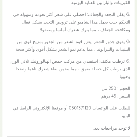
الكبريتات والبارابين للعناية اليومية.
💦 يقلل التجعد والجفاف: احصلي على شعر أكثر نعومة وسهولة في
التحكم حيث يعمل هذا الشامبو على ترويض التجعد بشكل فعال
ومكافحة الجفاف ، مما يترك شعرك أملسا ومصقولا
💦 يقوي جذور الشعر: يعزز قوة الشعر من الجذور بمزيج قوي من
الببتيدات والتيرابوند ، مما يدعم نمو الشعر بشكل أقوى وأكثر صحة
💦 ترطيب مكثف: استفيدي من مركب حمض الهيالورونيك ثلاثي الوزن
الذي يرطب كل خصلة بعمق ، مما يضمن بقاء شعرك ناعما ونضجا
وحيويا
الحجم : 250 مل
السعر : 45 درهم
للطلب على الواتساب 0501371120 أو موقعنا الإلكتروني الرابط في
البايو
لا توجد مراجعات بعد.