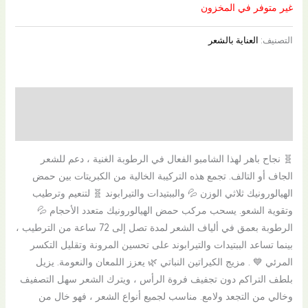
غير متوفر في المخزون
التصنيف:
العناية بالشعر
الوصف
مراجعات (0)
🧬 نجاح باهر لهذا الشامبو الفعال في الرطوبة الغنية ، دعم للشعر
الجاف أو التالف. تجمع هذه التركيبة الخالية من الكبريتات بين حمض
الهيالورونيك ثلاثي الوزن 💦 والببتيدات والتيرابوند 🧬 لتنعيم وترطيب
وتقوية الشعو. يسحب مركب حمض الهيالورونيك متعدد الأحجام 💦
الرطوبة بعمق في ألياف الشعر لمدة تصل إلى 72 ساعة من الترطيب ،
بينما تساعد الببتيدات والتيرابوند على تحسين المرونة وتقليل التكسر
المرئي 💙 . مزيج الكيراتين النباتي 🌿 يعزز اللمعان والنعومة. يزيل
بلطف التراكم دون تجفيف فروة الرأس ، ويترك الشعر سهل التصفيف
وخالي من التجعد ولامع. مناسب لجميع أنواع الشعر ، فهو خال من