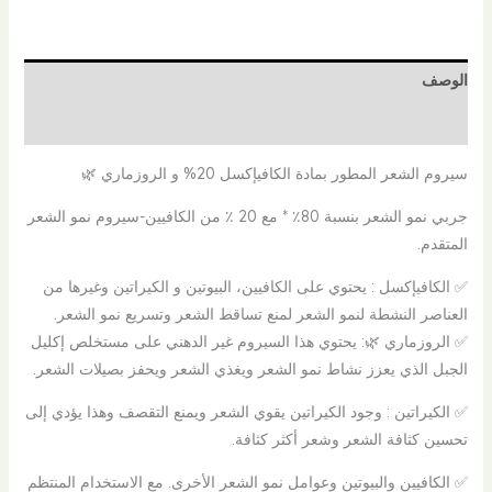
الوصف
مراجعات (0)
سيروم الشعر المطور بمادة الكافيإكسل 20% و الروزماري 🌿
جربي نمو الشعر بنسبة 80٪ * مع 20 ٪ من الكافيين-سيروم نمو الشعر
المتقدم.
✅ الكافيإكسل : يحتوي على الكافيين، البيوتين و الكيراتين وغيرها من
العناصر النشطة لنمو الشعر لمنع تساقط الشعر وتسريع نمو الشعر.
✅ الروزماري 🌿: يحتوي هذا السيروم غير الدهني على مستخلص إكليل
الجبل الذي يعزز نشاط نمو الشعر ويغذي الشعر ويحفز بصيلات الشعر.
✅ الكيراتين : وجود الكيراتين يقوي الشعر ويمنع التقصف وهذا يؤدي إلى
تحسين كثافة الشعر وشعر أكثر كثافة.
✅ الكافيين والبيوتين وعوامل نمو الشعر الأخرى. مع الاستخدام المنتظم