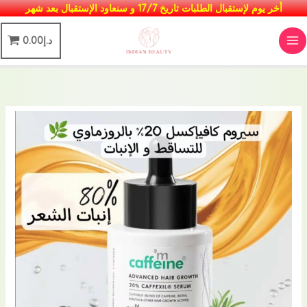
خطي
أخر يوم لإستقبال الطلبات تاريخ 17/7 و سنعاود الإستقبال بعد شهر
لى
MAIN
د.إ
0.00
لمحتوى
MENU
كمية
سيروم
الشعر
المطور
بمادة
الكافيإكسل
20%
و
الروزماري
🌿