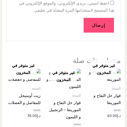
احفظ اسمي، بريدي الإلكتروني، والموقع الإلكتروني في
هذا المتصفح لاستخدامها المرة المقبلة في تعليقي.
منتجات ذات صلة
غير متوفر في
غير متوفر في
المخزون
غير متوفر في
المخزون
المخزون
الصحة
الصحة
فوار خل التفاح و
زيت أومنيجل
الصحة
المورينغا
فوار خل التفاح و
للمفاصل و العضلات
المورينغا – الزنجبيل
تم
تم
د.إ
60.00
د.إ
35.00
و الليمون
التقييم
التقييم
0
0
من
من