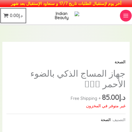
خطي
أخر يوم لإستقبال الطلبات تاريخ 17/7 و سنعاود الإستقبال بعد شهر
لى
MAIN
د.إ
0.00
لمحتوى
MENU
الصحة
جهاز المساج الذكي بالضوء
الأحمر 💆🏻‍♀️
د.إ
85.00
+ Free Shipping
غير متوفر في المخزون
التصنيف:
الصحة