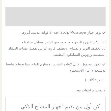
الوصف
مراجعات (0)
✔️ يوفر جهاز Smart Scalp Massager فوائد عديدة، أبرزها:
👌🏻 تحفيز الدورة الدموية و تعزيز نمو الشعر وتقليل تساقطه
👌🏻 تخفيف التوتر والصداع، وتنظيف فروة الرأس بفضل تقنيات التدليك
المتقدمة ورؤوس السيليكون اللطيفة.
✔️ الجهاز محمول، قابل لإعادة الشحن، ومقاوم للماء، مما يجعله مناسباً
للاستخدام أثناء الاستحمام
السعر : 85 د. إ
لا توجد مراجعات بعد.
كن أول من يقيم “جهاز المساج الذكي