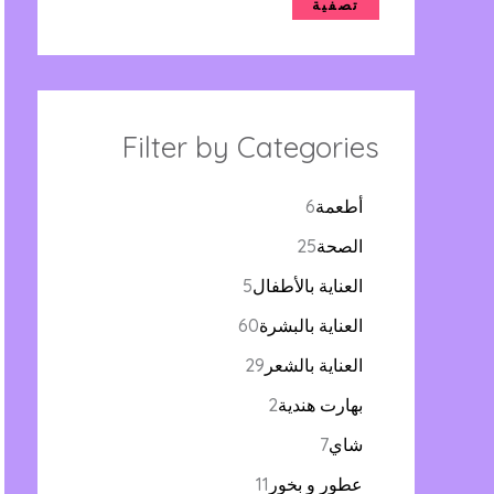
تصفية
Filter by Categories
أطعمة
6
الصحة
25
العناية بالأطفال
5
العناية بالبشرة
60
العناية بالشعر
29
بهارت هندية
2
شاي
7
عطور و بخور
11