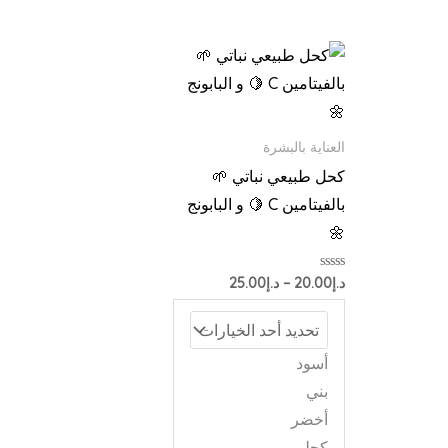
نطاق
السعر:
من
خلال
العناية بالبشرة
كحل طبيعي نباتي 🌱
بالفيتامين C 🍋 و البابونج
🌼
تم
د.إ
20.00
–
د.إ
25.00
التقييم
0
من
5
أسود
بني
أخضر
كحلي