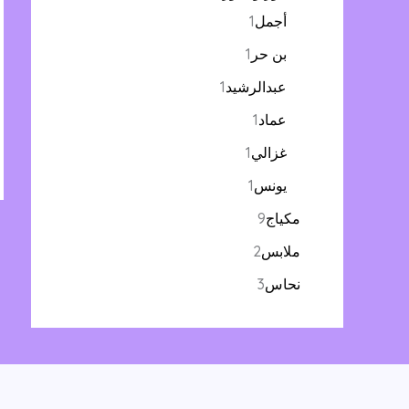
أجمل
1
بن حر
1
عبدالرشيد
1
عماد
1
غزالي
1
يونس
1
مكياج
9
ملابس
2
نحاس
3